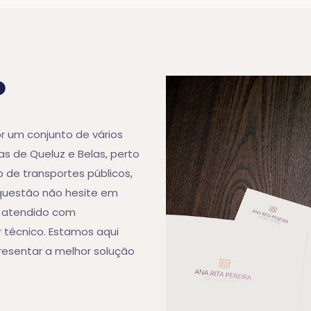
o
or um conjunto de vários
as de Queluz e Belas, perto
o de transportes públicos,
 questão não hesite em
á atendido com
r técnico. Estamos aqui
resentar a melhor solução