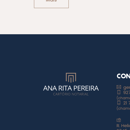
CON
ge
927
(chama
21 
(chama
R. Hel