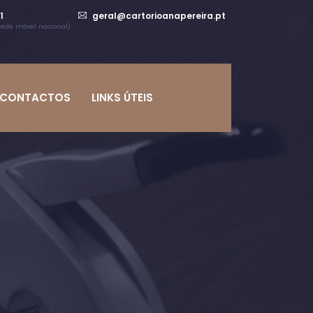
1
geral@cartorioanapereira.pt
ede móvel nacional)
CONTACTOS
LINKS ÚTEIS