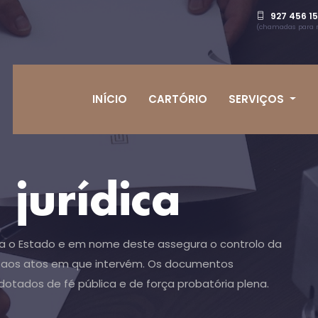
927 456 15
(chamadas para r
INÍCIO
CARTÓRIO
SERVIÇOS
jurídica
nta o Estado e em nome deste assegura o controlo da
e aos atos em que intervém. Os documentos
dotados de fé pública e de força probatória plena.