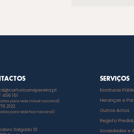
TACTOS
SERVIÇOS
ral@cartorioanapereira.pt
Escrituras Públ
 456 151
Heranças e Par
das para rede móvel nacional)
715 2122
Outros Actos
das para rede fixa nacional)
Registo Predia
iodoro Salgado 10
Sociedades e 